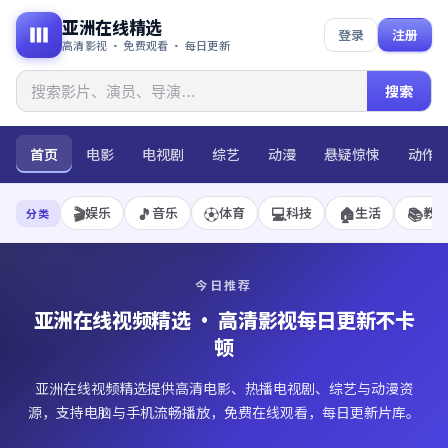
亚洲在线精选
登录
注册
高清影视 · 免费观看 · 每日更新
搜索
首页
电影
电视剧
综艺
动漫
悬疑惊悚
动作
🎬
🎵
⚽
💻
🏠
📚
娱乐
音乐
体育
科技
生活
教
分类
今日推荐
亚洲在线视频精选
· 高清影视每日更新不卡
顿
亚洲在线视频精选提供高清电影、热播电视剧、综艺与动漫资
源，支持电脑与手机流畅播放，免费在线观看，每日更新片库。