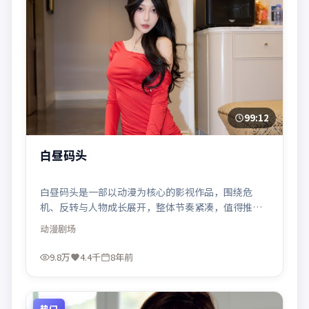
99:12
白昼码头
白昼码头是一部以动漫为核心的影视作品，围绕危
机、反转与人物成长展开，整体节奏紧凑，值得推荐
观看。
动漫
剧场
9.8万
4.4千
8年前
热门