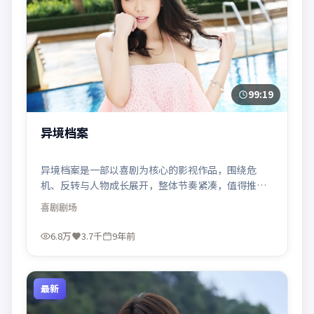
99:19
异境档案
异境档案是一部以喜剧为核心的影视作品，围绕危
机、反转与人物成长展开，整体节奏紧凑，值得推荐
观看。
喜剧
剧场
6.8万
3.7千
9年前
最新