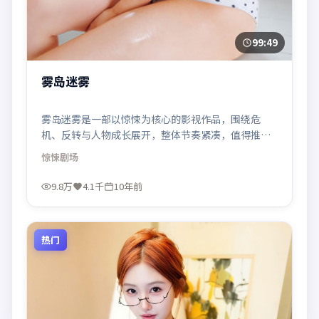
99:49
雾岛迷雾
雾岛迷雾是一部以惊悚为核心的影视作品，围绕危
机、反转与人物成长展开，整体节奏紧凑，值得推荐
观看。
惊悚
剧场
9.8万
4.1千
10年前
热门