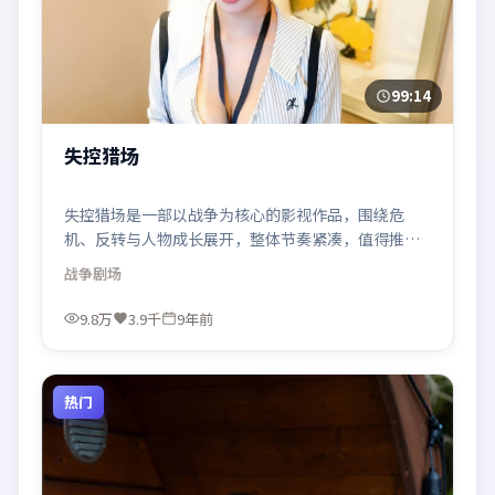
99:14
失控猎场
失控猎场是一部以战争为核心的影视作品，围绕危
机、反转与人物成长展开，整体节奏紧凑，值得推荐
观看。
战争
剧场
9.8万
3.9千
9年前
热门